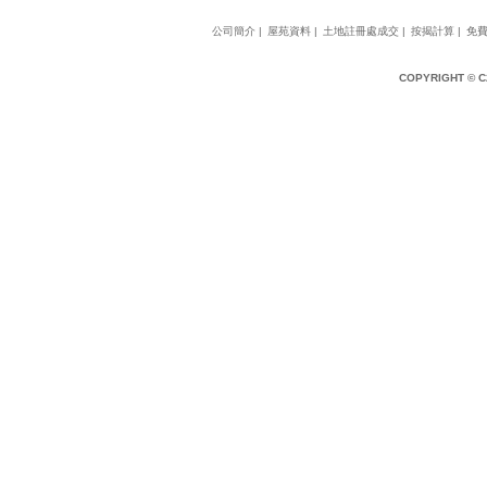
公司簡介
|
屋苑資料
|
土地註冊處成交
|
按揭計算
|
免
COPYRIGHT © 