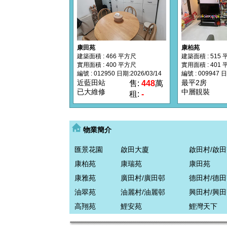
康田苑
康柏苑
建築面積 : 466 平方尺
建築面積 : 515
實用面積 : 400 平方尺
實用面積 : 401
編號 : 012950 日期:2026/03/14
編號 : 009947 日
近藍田站
最平2房
售:
448
萬
已大維修
中層靚裝
租:
-
物業簡介
匯景花園
啟田大廈
啟田村/啟
康柏苑
康瑞苑
康田苑
康雅苑
廣田村/廣田邨
德田村/德
油翠苑
油麗村/油麗邨
興田村/興
高翔苑
鯉安苑
鯉灣天下