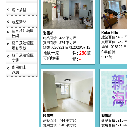
網上放盤
地產新聞
藍田及油塘區
Koko Hills
彩霞邨
校網
建築面積 : 462
建築面積 : 482 平方尺
實用面積 : 462
藍田及油塘區
實用面積 : 374 平方尺
編號 : 018325 日
編號 : 026822 日期:2026/07/12
著名學校
6年前買
地段一流
售:
258
萬
藍田及油塘區
997萬
可約睇樓
租:
-
交通
實用網上
連結
曉麗苑
親海駅
建築面積 : 744 平方尺
建築面積 : 210
實用面積 : 540 平方尺
實用面積 : 210