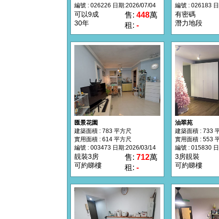
編號 : 026226 日期:2026/07/04
編號 : 026183 日
可以9成
有密碼
售:
448
萬
30年
潛力地段
租:
-
匯景花園
油翠苑
建築面積 : 783 平方尺
建築面積 : 733
實用面積 : 614 平方尺
實用面積 : 553
編號 : 003473 日期:2026/03/14
編號 : 015830 日
靚裝3房
3房靚裝
售:
712
萬
可約睇樓
可約睇樓
租:
-