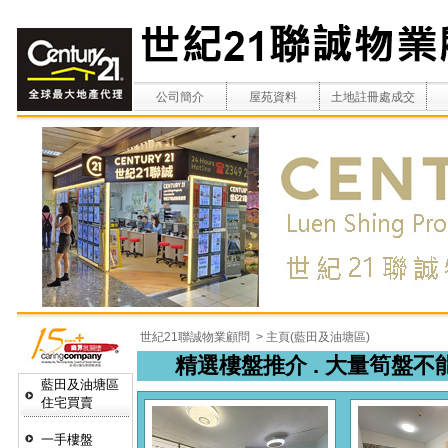
公司簡介
屋苑資料
土地註冊處成交
世紀21聯誠物業顧問
> 主頁(藍田及油塘區)
精選樓盤推介 . 大量筍盤不能盡錄 ,
藍田及油塘區
住宅買賣
一手樓盤