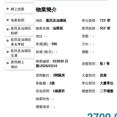
物業簡介
網上放盤
地產新聞
地區：
藍田及油塘區
單位面積：
733' 呎
藍田及油塘區
物業名稱：
油翠苑
實用面積：
553' 呎
校網
地址：
-
景觀：
-
藍田及油塘區
售價(萬)：
598
方向：
-
著名學校
藍田及油塘區
租價 (每月)：
-
層數：
-
交通
物業編號：
015830 日
實用網上
放盤類別：
租 / 售
期:2026/03/14
連結
房間數目：
3間睡房
大廈類別：
居屋
客飯廳：
2個
單位類別：
大廈單位
其他房間：
1個厠所
樓盤類型：
二手樓盤
物業特色：
-
樓盤描述：
-