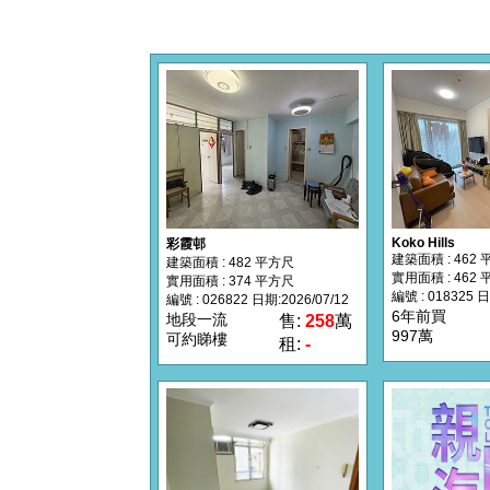
Koko Hills
彩霞邨
建築面積 : 462
建築面積 : 482 平方尺
實用面積 : 462
實用面積 : 374 平方尺
編號 : 018325 日
編號 : 026822 日期:2026/07/12
6年前買
地段一流
售:
258
萬
997萬
可約睇樓
租:
-