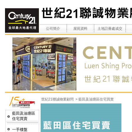
公司簡介
屋苑資料
土地註冊處成交
世紀21聯誠物業顧問
> 藍田及油塘區住宅買賣
藍田及油塘區
住宅買賣
一手樓盤